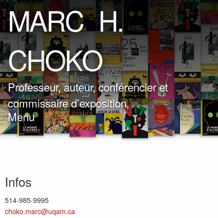
M
A
R
C
H
.
C
H
O
K
O
Professeur, auteur, conférencier et
commissaire d’exposition
Menu
Infos
514-985-9995
choko.marc@uqam.ca