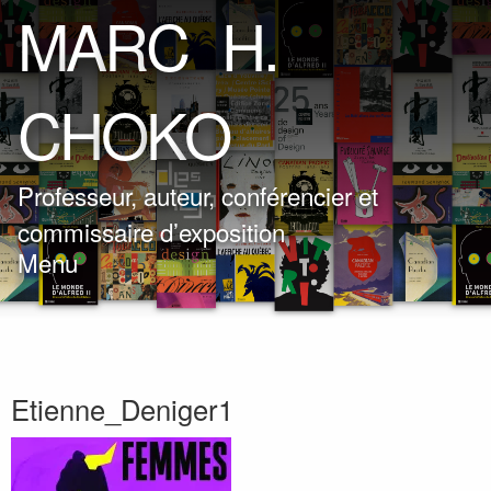
M
A
R
C
H
.
C
H
O
K
O
Professeur, auteur, conférencier et
commissaire d’exposition
Menu
Etienne_Deniger1