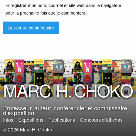
Enregistrer mon nom, courriel et site web dans le navigateur
pour la prochaine fois que je commenterai.
M
A
R
C
H
.
C
H
O
K
O
Professeur, auteur, conférencier et commissaire
d’exposition
Infos
Expositions
Publications
Concours d’affiches
© 2026 Marc H. Choko.