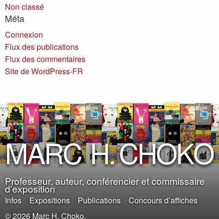
Non classé
Méta
Connexion
Flux des publications
Flux des commentaires
Site de WordPress-FR
M
A
R
C
H
.
C
H
O
K
O
Professeur, auteur, conférencier et commissaire
d’exposition
Infos
Expositions
Publications
Concours d’affiches
© 2026 Marc H. Choko.