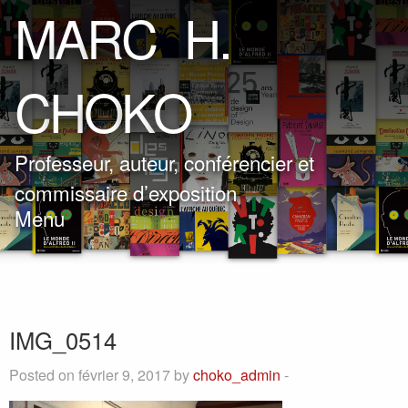
M
A
R
C
H
.
C
H
O
K
O
Professeur, auteur, conférencier et
commissaire d’exposition
Menu
IMG_0514
Posted on février 9, 2017 by
choko_admin
-