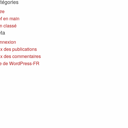
tégories
tre
ef en main
n classé
ta
nnexion
x des publications
ux des commentaires
te de WordPress-FR