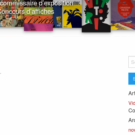
t commissaire d’exposition
oncours d’affiches
Sea
for:
-
Ar
Vi
Co
Ar
no