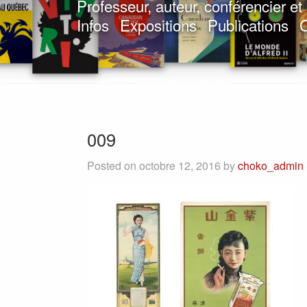
Professeur, auteur, conférencier e
Infos
Expositions
Publications
C
009
Posted on octobre 12, 2016 by
choko_admin