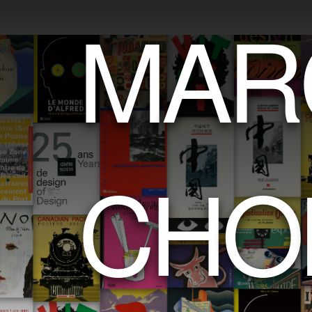
M
A
R
C
H
O