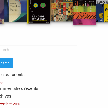
rch
ticles récents
de
mmentaires récents
chives
vembre 2016