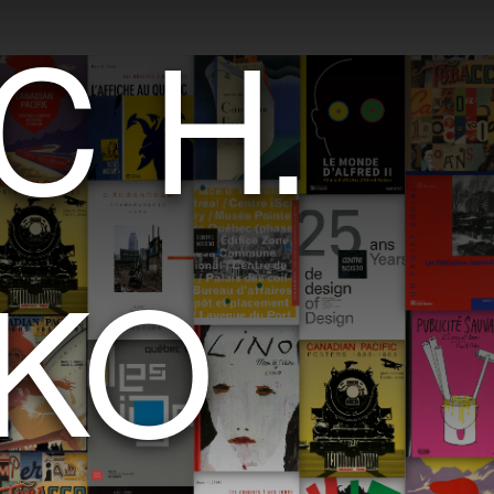
C
H
.
K
O