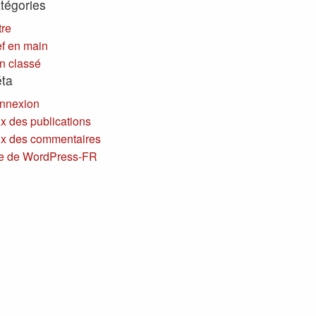
tégories
tre
ef en main
n classé
ta
nnexion
x des publications
ux des commentaires
te de WordPress-FR