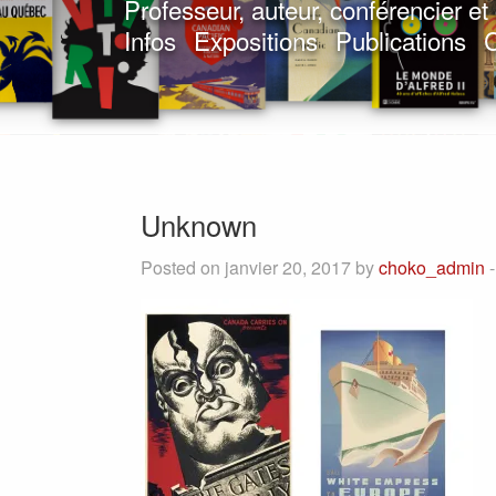
Professeur, auteur, conférencier e
Infos
Expositions
Publications
C
Unknown
Posted on janvier 20, 2017 by
choko_admin
-