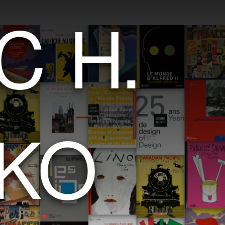
C
H
.
K
O