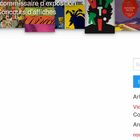
t commissaire d’exposition
oncours d’affiches
Sea
for:
Ar
Vi
Co
Ar
no