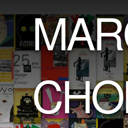
M
A
R
C
H
O