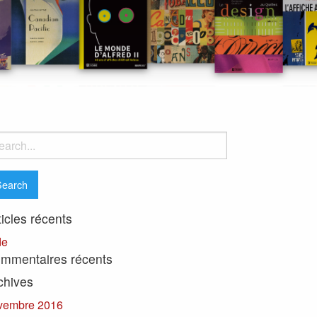
rch
ticles récents
de
mmentaires récents
chives
vembre 2016