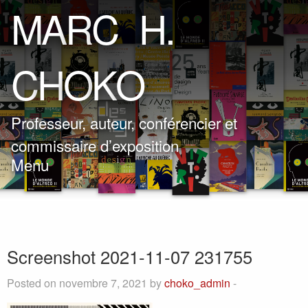
M
A
R
C
H
.
C
H
O
K
O
Professeur, auteur, conférencier et
commissaire d’exposition
Menu
Screenshot 2021-11-07 231755
Posted on novembre 7, 2021 by
choko_admin
-