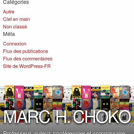
Catégories
Autre
Clef en main
Non classé
Méta
Connexion
Flux des publications
Flux des commentaires
Site de WordPress-FR
M
A
R
C
H
.
C
H
O
K
O
Professeur, auteur, conférencier et commissaire