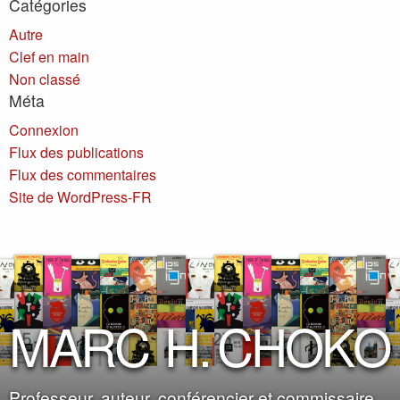
Catégories
Autre
Clef en main
Non classé
Méta
Connexion
Flux des publications
Flux des commentaires
Site de WordPress-FR
M
A
R
C
H
.
C
H
O
K
O
Professeur, auteur, conférencier et commissaire