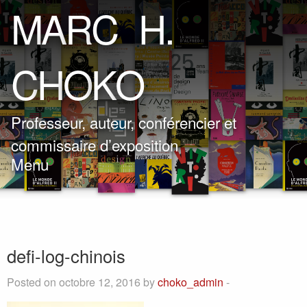
M
A
R
C
H
.
C
H
O
K
O
Professeur, auteur, conférencier et
commissaire d’exposition
Menu
defi-log-chinois
Posted on octobre 12, 2016 by
choko_admin
-