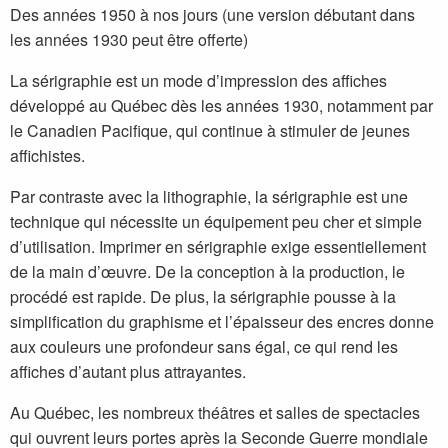
details.
details.
Slide
Slide
details.
Slide
details.
Slide
details.
Slide
details.
Slide
details.
Slide
details.
Slide
details.
Slide
details.
Slide
Des années 1950 à nos jours (une version débutant dans
les années 1930 peut être offerte)
La sérigraphie est un mode d’impression des affiches
développé au Québec dès les années 1930, notamment par
le Canadien Pacifique, qui continue à stimuler de jeunes
affichistes.
Par contraste avec la lithographie, la sérigraphie est une
technique qui nécessite un équipement peu cher et simple
d’utilisation. Imprimer en sérigraphie exige essentiellement
de la main d’œuvre. De la conception à la production, le
procédé est rapide. De plus, la sérigraphie pousse à la
simplification du graphisme et l’épaisseur des encres donne
aux couleurs une profondeur sans égal, ce qui rend les
affiches d’autant plus attrayantes.
Au Québec, les nombreux théâtres et salles de spectacles
qui ouvrent leurs portes après la Seconde Guerre mondiale