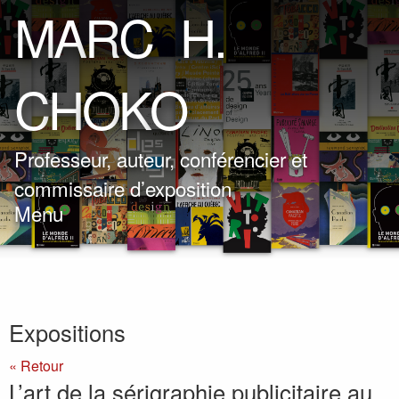
M
A
R
C
H
.
C
H
O
K
O
Professeur, auteur, conférencier et
commissaire d’exposition
Menu
Expositions
« Retour
L’art de la sérigraphie publicitaire au